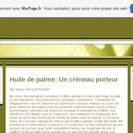
uitement avec
Ma-Page.fr
. Vous souhaitez aussi avoir votre propre site web ?
Huile de palme: Un créneau porteur
Par Simon Pierre ETOUNDI
A
u cours des dernières semaines, la filière palmier à huile a fait l’objet de mille
et une attentions. Des investisseurs étrangers, Malaisiens, Thaïlandais et
Singapouriens qui ont séjourné au Cameroun n’ont pas manqué au cours de
leurs différents échanges avec les autorités camerounaises et les acteurs
économiques nationaux de mettre en exergue, le potentiel de la filière. Cet
intérêt est très flatteur pour le Cameroun, tant malaisiens et thaïlandais font
partie du gotha des producteurs d’huile de palme dans le monde. Et de façon
claire, ils n’ont pas manqué de relever que la filière palmier à huile fait partie des
activités à fort potentiel au Cameroun. Il y a dès lors un clin d’œil qui est fait aux
acteurs du secteur pour qu’ils redoublent d’ardeur au travail afin de tirer le
meilleur profit possible d’une activité qui n’a pas encore dévoilé toutes ses