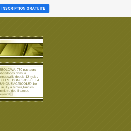
INSCRIPTION GRATUITE
EBOLOWA: 750 tracteurs
abandonés dans la
broussaille depuis 12 mois./
OU EST DONC PASSÉE LA
BANQUE AGRICOLE? 1er
juin, il y a 6 mois,l'ancien
ministre des finances
aujourd