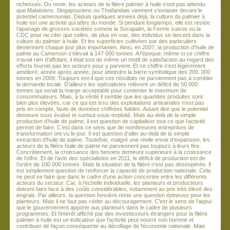
richesses. Du reste, les acteurs de la filière palmier à huile n’ont pas attendu
que Malaisiens, Singapouriens ou Thaïlandais viennent s’extasier devant le
potentiel camerounais. Depuis quelques années déjà, la culture du palmier à
huile est une activité qui attire du monde. Si pendant longtemps, elle est restée
l’apanage de grosses sociétés comme la Socapalm, la Ferme suisse ou la
CDC pour ne citer que celles, de plus en vue, des individus se lancent dans la
culture du palmier à huile. Et les superficies cultivées par des particuliers
deviennent chaque jour plus importantes. Ainsi, en 2007, la production d'huile de
palme au Cameroun s'élevait à 147 000 tonnes. A l'époque, même si ce chiffre
n'avait rien d'affolant, il était tout de même un motif de satisfaction au regard des
efforts fournis pas les acteurs pour y parvenir. Et ce chiffre s'est légèrement
amélioré, année après année, pour atteindre la barre symbolique des 200. 000
tonnes en 2009. Toujours est-il que ces résultats ne parviennent pas à combler
la demande locale. D’ailleurs les spécialistes relèvent un déficit de 50 000
tonnes qui serait la marge acceptable pour contenter le maximum de
consommateurs. Mais, à la vérité il semble que les quantités produites sont
bien plus élevées, car ce qui est issu des exploitations artisanales n'est pas
pris en compte, faute de données chiffrées fiables. Autant dire que le potentiel
demeure sous évalué et surtout sous-exploité. Mais au-delà de la simple
production d’huile de palme, il est question de capitaliser tout ce que l’activité
permet de faire. C’est dans ce sens que de nombreuses entreprises de
transformation ont vu le jour. Il est question d’aller au-delà de la simple
extraction d’huile de palme. Toutefois, malgré une réelle envie d’expansion, les
acteurs de la filière huile de palme ne parviennent pas toujours à leurs fins.
Concrètement, la croissance des besoins demeure supérieure à la croissance
de l’offre. Et de l’avis des spécialistes en 2011, le déficit de production est de
l’ordre de 100 000 tonnes. Mais la situation de la filière n'est pas désespérée. Il
est simplement question de renforcer la capacité de production nationale. Cela
ne peut se faire que dans le cadre d’une action concertée entre les différents
acteurs du secteur. Car, à l'échelle individuelle, les planteurs et producteurs
doivent faire face à des coûts considérables, notamment au prix très élevé des
engrais. Par ailleurs, la question foncière reste une question épineuse pour les
planteurs. Mais il ne faut pas céder au découragement. C’est le sens de l’appui
que le gouvernement apporte aux planteurs dans le cadre de plusieurs
programmes. Et l’intérêt affiché par des investisseurs étrangers pour la filière
palmier à huile est un indicateur que l’activité peut nourrir son homme et
contribuer de façon conséquente au décollage de l’économie nationale. Mais