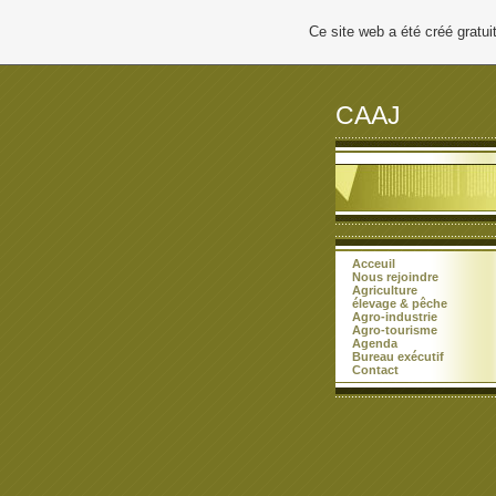
Ce site web a été créé grat
CAAJ
Acceuil
Nous rejoindre
Agriculture
élevage & pêche
Agro-industrie
Agro-tourisme
Agenda
Bureau exécutif
Contact